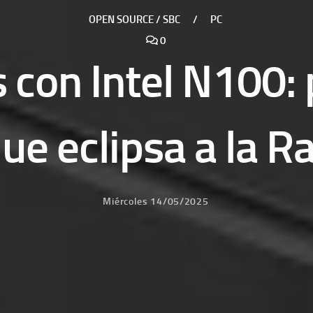
OPEN SOURCE / SBC
/
PC
0
 con Intel N100:
que eclipsa a la R
Miércoles 14/05/2025