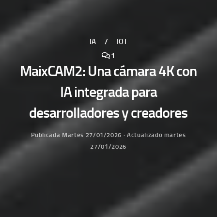
IA
/
IOT
1
MaixCAM2: Una cámara 4K con
IA integrada para
desarrolladores y creadores
Publicada
Martes 27/01/2026
· Actualizado
martes
27/01/2026