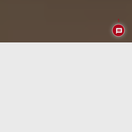
1
En los últimos años los electrodomésticos inteligentes
han ganado presencia en la cocina doméstica, pero no
siempre la propuesta resulta convincente. Uno de los
ejemplos más comentados ha sido el lanzamiento de un
tostador inteligente con un precio cercano a los 400
dólares, diseñado para ofrecer precisión en el tostado
mediante sensores avanzados, una pantalla táctil y
conectividad. Aunque en teoría permite controlar con
exactitud el nivel de tostado y promete resultados
consistentes, algunos usuarios han expresado dudas
sobre si realmente aporta un valor diferencial frente a un