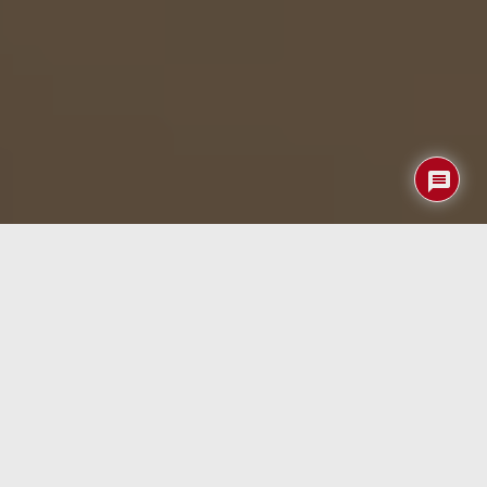
La Cinelux Sixteen representa una de esas ideas que no
encajan del todo en las categorías habituales del cine
moderno. No es una cámara analógica tradicional, pero
tampoco es un sistema digital puro. Se trata de un
enfoque híbrido que parte del uso de película de 16 mm
como soporte principal de captura, pero incorpora un
sistema de digitalización prácticamente simultáneo que
permite ver y procesar las imágenes sin depender del
revelado clásico.