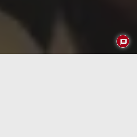
Un equipo de ingenieros de la Universidad de California
en Davis ha desarrollado un motor experimental tipo
Stirling que funciona durante la noche utilizando la
diferencia de temperatura entre la Tierra y el espacio
profundo. Este dispositivo capta el calor del suelo y lo
irradia hacia el cielo nocturno, aprovechando la banda
infrarroja de radiación para enfriar su superficie superior
y así generar un gradiente térmico. Según los
investigadores, su prototipo es capaz de producir más de
400 mW por metro cuadrado
, una potencia suficiente