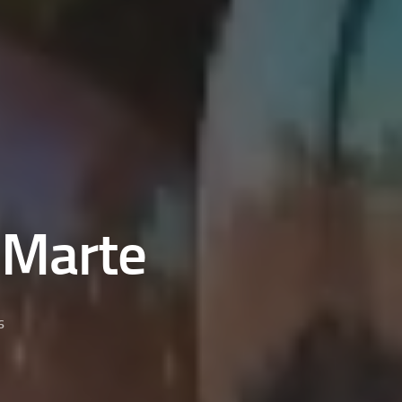
 Marte
6