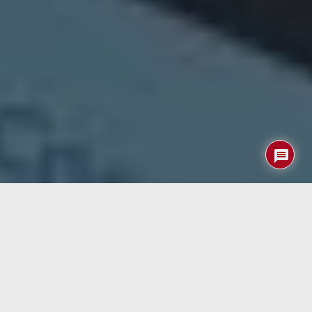
Gestionar los datos de salud y actividad física en
Android
puede convertirse en un pequeño caos cuando utilizamos
varias aplicaciones al mismo tiempo. Un reloj inteligente
registra los pasos, otra aplicación controla el sueño, una
tercera almacena la alimentación y una cuarta analiza los
entrenamientos. Google lleva tiempo intentando
solucionar este problema con Health Connect, una