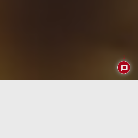
1
Con toda la razón del mundo se dice que el ajedrez es un
juego con reglas muy sencillas y por tanto fácil de
aprender a jugar… pero que, al mismo, encierra tantas
posibilidades que es muy difícil convertirse en un
Maestro.
Por eso a lo largo del tiempo se ha venido utilizando