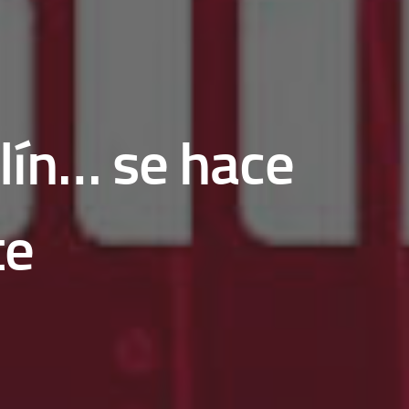
olín… se hace
te