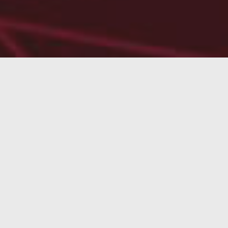
Es una pena que, en el cambio que hicimos el pasado
semana que estuvimos de vacaciones en la playita de
Por ejemplo, recuerdo que hace un par de años (exa
incorporaba Inteligencia Artificial.
Desde el lanzamiento de la primera versión de
SMAR
duermen, en promedio, 7 horas y 5 minutos, siendo la
europeo.
Gracias a SMARTP!K, conocemos que Madrid está entr
dedican al sueño. El estrés, el tabaco y las interrupc