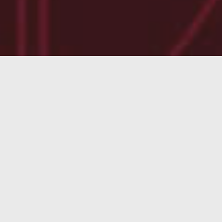
 año, no recuperásemos las viejas noticias de PcDeMaNo. Te
 Girona… se explica ¿no?.
ctamente en junio de 2017 … según lo guardado por Google
TP!K
ha monitorizado 140.000 sueños, arrojando informa
 hora media de acostarse las 00:50 y la de levantarse las 0
e las ciudades que más duerme, mientras que La Rioja y N
iones para ir al aseo, son los tres factores que más alteran e