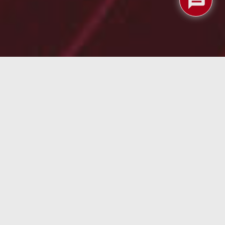
niendo en cuenta que la migración la hicimos en la
) ya hablábamos de un colchón de Pikolin que
ción tan relevante, como que los españoles
7:55, franjas relativamente superiores al promedio
avarra se sitúan entre las que menos tiempo
l sueño de los españoles. La ingesta de café y /o