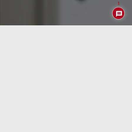
1
Blue
es un robot muy sencillo de la Universidad de
Berkeley. capaz de realizar tareas cotidianas como
colocar flores en un jarrón, doblar la ropa o hacer una
taza de café. Un robot verdaderamente útil como ayuda
en casa.
Este robot de bajo coste es el fruto de tres años de
investigación por un grupo de más de 15 personas que
han dirigido sus esfuerzos a hacerlo intrínsecamente
seguro y con la capacidad de aprender constantemente
gracias al empleo de la Inteligencia Artificial.
El próximo mes de mayo está previsto presentar sus
características técnicas en la
IEEE International