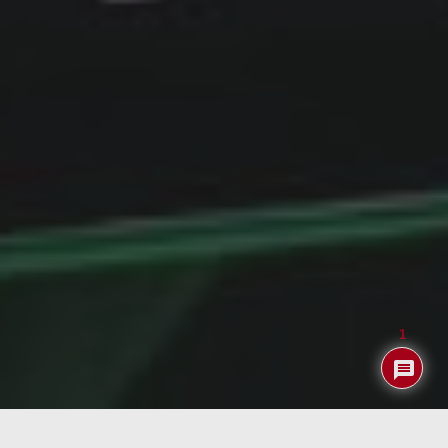
1
Iba a decir que Xiaomi nos volvía a sorprender pero a esta