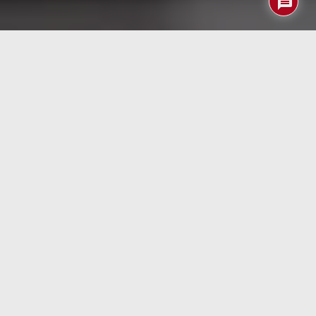
El problema de la logística de la “última milla” es un
clásico y si hace un par de ellos comentábamos acerca del
mismo en el tema de internet a través de las conexiones
eléctricas de alta tensión hoy vamos a tratar el tema de
cómo la robótica puede ayudar en este tema.
Sin duda el comercio electrónico está triunfando en los
últimos años y, por ejemplo, Amazon se está convirtiendo
sin duda en el vendedor que quien más quien menos
acabamos comprando la mayor parte de las cosas que
antes necesitábamos de tiendas físicas. Aunque muchas
empresas (por ejemplo, Correos) han visto una tabla de
salvación en las entregas de productos comprados por
Internet la gente quiere comprar cada vez más y más
rápido por lo pronto no habrá suficientes repartidores en