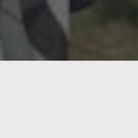
lega muchas veces a soluciones que nos acaban sorprendiend
tes más brillantes, parece haberse encontrado respuesta a u
s tienen rayas? ¿Qué podría haber llevado a que evolutiva
l cuerpo del animal?.
 la Universidad de Bristol y de la Universidad de California