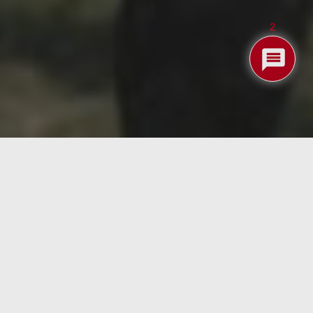
2
o.
na de las preguntas que ha tenido en vilo a la
mente se conservara ese dibujo a base de rayas
 en Davis que experimentaron vistiendo a caballos con