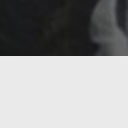
La naturaleza es muy sabia y la evolución natural l
Por ejemplo y tras muchas elucubraciones de las men
humanidad durante muchos siglos: ¿por qué las cebra
blancas y negras esparcidas sin ningún orden sobre e
La respuesta más probable la han dado científicos de
abrigos de rayas blancas y negras.