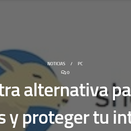
NOTICIAS
/
PC
0
ra alternativa p
s y proteger tu i