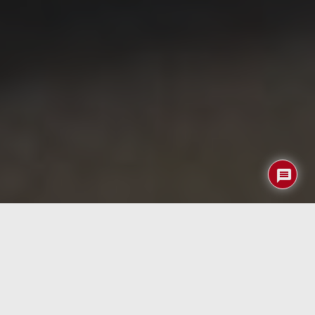
La
Universidad técnica de Viena
en colaboración con el
MIT
están trabajando en el desarrollo de redes
neuronales concurrentes que modelan la evolución
temporal de las señales nerviosas de una manera
completamente diferente a la clásica.