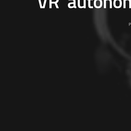
VR ‘autóno
P