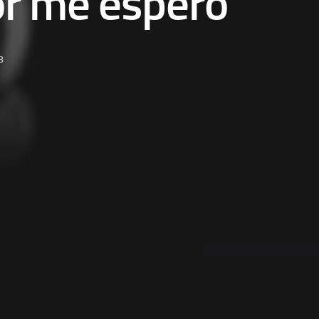
r me espero
8