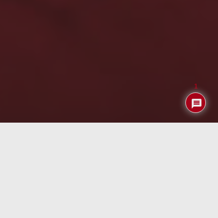
1
Aquí ya hemos hablado en más de una ocasión de
DeepMind
la compañía de Inteligencia Artificial inglesa
que compró Google allá por el 2014. Tras el éxito
conseguido con su
AlphaGo
que derrotó hace un par de
años a los mejores humanos en el juego de tablero GO
posteriormente crearon su
AlphaZero
que utilizando
técnicas de aprendizaje reforzado adquirió un nivel