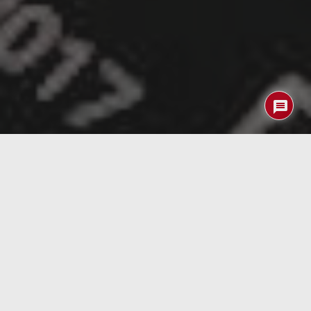
Aunque desde el pasado mes de junio ya estaba
disponible en versión beta el último
iOS12
hasta hace
un par de días no ha empezado a distribuirse la versión
oficial… y hasta ayer mismo yo no la había instalado
todavía en mi iPAD Mini2. Lo mejor sin duda la falta de
problemas durante el cambio de versión aunque la
verdad es que tampoco he comprobado mejoras en
cuanto a velocidad y rendimiendo objetivo principal de
esta nueva versión.