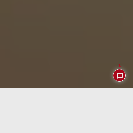
1
En los últimos años, España ha experimentado un avance
significativo en el ámbito de las telecomunicaciones,
especialmente con la expansión de la tecnología 5G y la
adopción de estándares inalámbricos avanzados como
Wi-Fi 6.
Estos desarrollos están transformando la