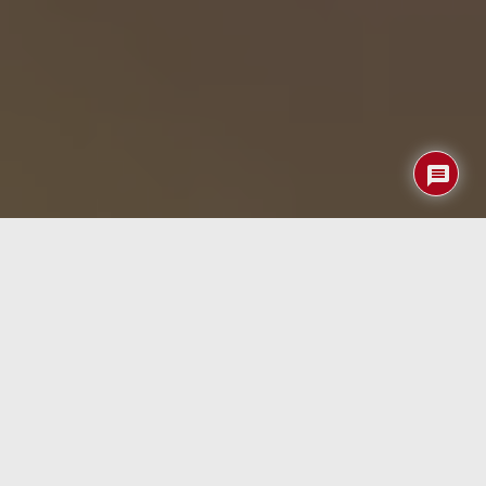
¿Te gustaría llevar tus juegos retro favoritos a cualquier
lugar? Con una simple
memoria USB
y algunos
pasos
sencillos
, puedes transformar tu dispositivo en una
consola de videojuegos portátil.
Aquí
nos guían de
forma detallada a través del proceso, proporcionando
detalles técnicos y referencias útiles para que disfrutes
de tus juegos clásicos en cualquier momento.
Introducción