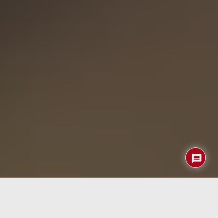
La
dermatitis atópica
, comúnmente conocida como
eccema, es una afección cutánea que afecta a un
porcentaje significativo de la población mundial.