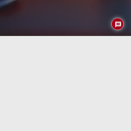
El desarrollo de la inteligencia artificial (IA) ha supuesto
un avance tecnológico sin precedentes, con aplicaciones
que van desde la automatización de tareas hasta la
generación de contenido creativo. Sin embargo, su
impacto ambiental está cobrando cada vez más
relevancia, revelando que el consumo energético y la
huella de carbono de estas tecnologías son
considerablemente mayores de lo que inicialmente se
pensaba.
Consumo energético de la IA