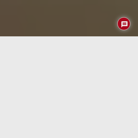
En un mundo donde la tecnología se ha convertido en una
extensión de nuestra vida diaria, el cuidado de nuestros
dispositivos electrónicos es esencial. Uno de los mayores
problemas que enfrentan los usuarios de portátiles es la
disminución de la vida útil de sus baterías. Una solución
sorprendentemente sencilla e innovadora ha surgido: un
dispositivo compacto por menos de 50 EUR diseñado
específicamente para optimizar la salud de la batería de
tu portátil y prolongar su durabilidad.
Este pequeño pero poderoso gadget se está convirtiendo
en una herramienta indispensable para quienes buscan