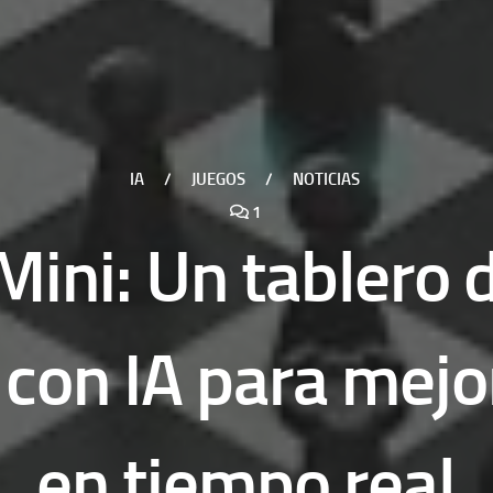
IA
/
JUEGOS
/
NOTICIAS
1
ini: Un tablero 
 con IA para mejo
en tiempo real