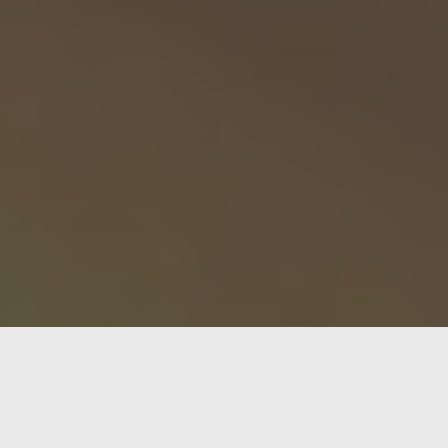
La empresa Particula Tech ha lanzado
GoChess Mini
nivel mejorar sus habilidades. Este dispositivo comb
personalizado por IA, y conectividad con plataformas