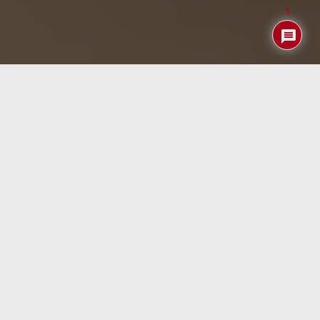
1
Los anillos inteligentes se han convertido en uno de los
accesorios más codiciados en el mundo de la tecnología.
Estos dispositivos, que combinan estilo y funcionalidad,
ofrecen una amplia gama de características que van
desde el monitoreo de la salud hasta la interacción con
otros dispositivos inteligentes. En este artículo,
exploraremos los mejores anillos inteligentes disponibles
en 2024, analizando sus características, ventajas y
desventajas, y cómo están redefiniendo el concepto de
tecnología portátil.
¿Qué son los anillos inteligentes?
Los anillos inteligentes, también conocidos como
smart