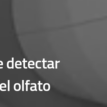
e detectar
l olfato