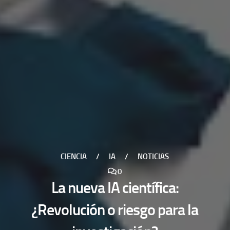
CIENCIA
/
IA
/
NOTICIAS
0
La nueva IA científica:
¿Revolución o riesgo para la