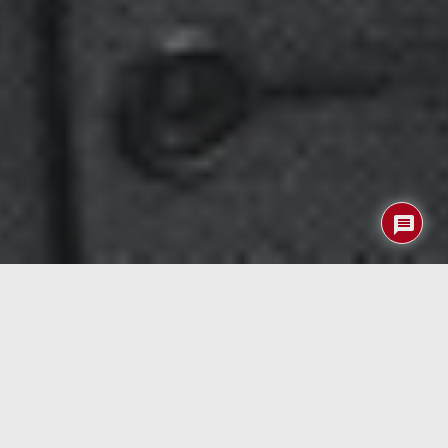
El reciente anuncio de
Sakana AI Labs
sobre una «IA
científica» capaz de realizar descubrimientos y redactar
artículos científicos de forma completamente
automatizada ha generado tanto entusiasmo como
preocupación en la comunidad académica. Mientras
algunos ven en este avance una oportunidad para