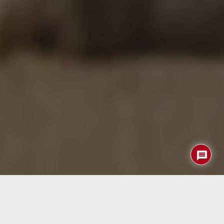
El avance de la tecnología ha permeado diversas áreas de
la vida cotidiana, y ahora, la innovación llega a las costas
con las «
Smart Beaches
«. Estas playas inteligentes no