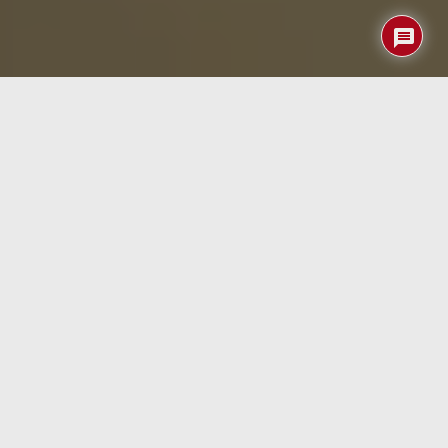
En un mundo donde la tecnología avanza a pasos
agigantados, el valor de los dispositivos retro parece
estar en alza. Este resurgimiento no solo apela a la
nostalgia, sino que también combina lo mejor del pasado
con las innovaciones actuales. Un ejemplo fascinante de
este fenómeno es la aparición de una versión en
miniatura del clásico
NEC PC-8801mkIISR
de 1985. Este
ordenador, que fue icónico en su época, ha sido
reinventado como un dispositivo compacto que ofrece
tanto un homenaje a la historia de la informática como
una funcionalidad moderna.
Un homenaje a la historia de la
informática