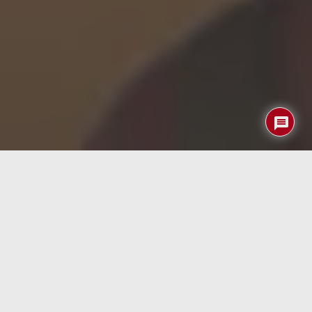
Un guante impulsado por Arduino, conocido como
Magnus, está revolucionando la forma en que se puede
aumentar la velocidad de disparo en los videojuegos. Este
dispositivo combina tecnología avanzada y diseño
innovador para ofrecer una experiencia de juego más
rápida y precisa. Magnus promete mejorar las
habilidades de los jugadores al proporcionar un control
más eficiente y una respuesta instantánea, marcando