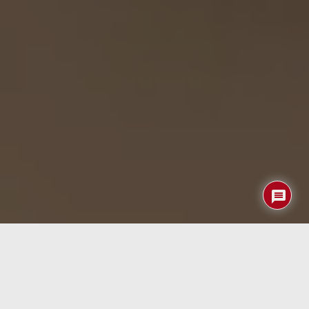
El TinyWatch S3, un reloj inteligente de código abierto y
altamente personalizable, promete revolucionar el
mercado de los wearables gracias a su potente
microcontrolador ESP32-S3 SoC. Este dispositivo ofrece