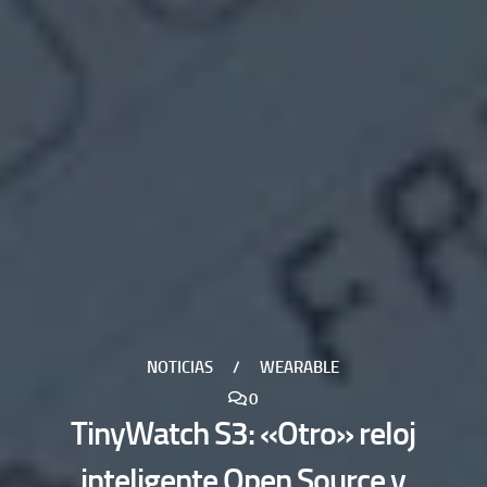
NOTICIAS
/
WEARABLE
0
TinyWatch S3: «Otro» reloj
inteligente Open Source y