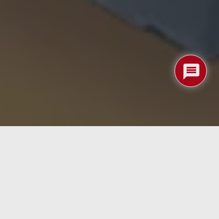
 alta capacidad con características únicas. Con un
as exclusivas como
OptiNAND
y
ArmorCache
.
 mercado. Este disco compite ofreciendo más