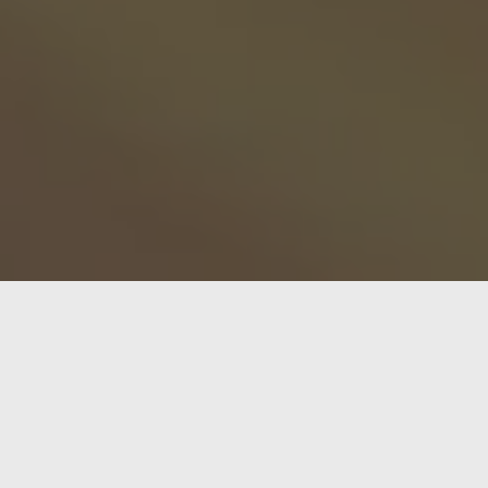
El disco duro
WD Gold 24TB
es una opción destaca
precio aproximado de unos 750 euros, este disco ofr
Rendimiento y características técni
El
WD Gold 24TB
se presenta como el disco duro d