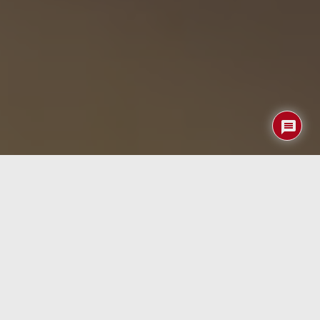
Investigadores de la Universidad alemana Martin Luther
Halle-Wittenberg (
MLU
) han desarrollado un nuevo
método para aumentar la eficiencia de las células solares
en un factor de 1,000. Este avance se logró mediante la
creación de capas cristalinas de titanato de bario,
titanato de estroncio y titanato de calcio, que se
colocaron alternativamente una sobre otra en una
estructura de rejilla.