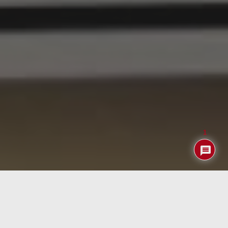
1
Samsung nos presenta en el CES2024 su nuevo
Music
Frame
, un altavoz que desafía las expectativas
convencionales. Con un diseño cuadrado de gran tamaño
(32 x 32 cm) y un grosor de poco más de 4 centímetros,