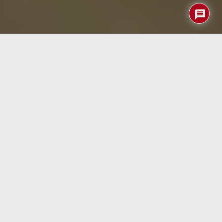
Todos lo sabemos: pasar tiempo al aire libre hace
maravillas para nuestra salud física y mental. Sentir la
brisa, escuchar el trinar de los pájaros y disfrutar del
cálido sol nos recarga de energía. Pero, ¿y si te dijéramos
que existe una forma totalmente nueva y sorprendente
de interactuar con el mundo natural que no habías
considerado? ¡Bienvenido al fascinante
microcosmos
de
la naturaleza!
Una ventana al mundo diminuto
Mientras caminamos por un bosque o un jardín, rara vez
nos detenemos a observar la belleza oculta en los
pequeños detalles. Pero existe un universo entero a
escala microscópica esperando ser descubierto. Y con