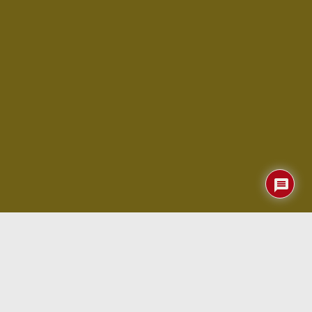
Dado el elevado número de visitas que tuvo nuestra
noticia sobre
Odin Pro
parece que gustan las
consolas de
juegos
que puedan funcionar con
Windows
… aunque
originalmente tengan un corazoncito Android.