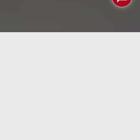
e muy pocos… aparte de que según la nueva
 24,9. Las categorías de mayor puntuación fueron
 puntaje de 100) y legumbres, nueces y semillas
a a base de plantas por tiempo limitado en ocho
as; Carrollton, Texas; Cedar Falls, Iowa; Jennings,
ciación con
Beyond Meat
.