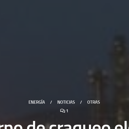
ENERGÍA
/
NOTICIAS
/
OTRAS
1
no de craqueo el