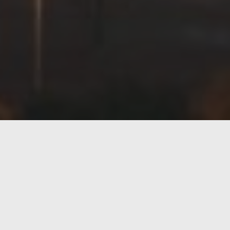
Lo siento pero el ingeniero químico que uno lleva de
han «obligado» a que ponga esta noticia
Lo cierto es que
BASF
, SABIC y Linde han firmado
eléctrica
. Los socios ya han trabajado conjuntamente
proceso de calentamiento. Con este enfoque innovador
una solución prometedora que contribuya de forma sig