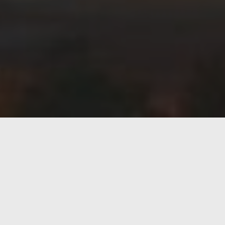
ntro y el recuerdo de los años que pasó trabajando y aprend
 un acuerdo conjunto para desarrollar y demostrar solucio
 en conceptos para utilizar
electricidad renovable en lugar
 centrado en uno de los procesos centrales de la industria
nificativa a la reducción de las emisiones de CO2 en la ind