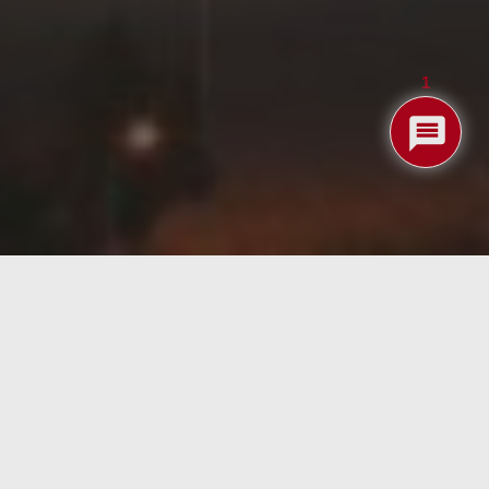
1
iendo en aquella refinería perdida en la Mancha le
nes para hornos de craqueo de vapor con
calefacción
 del gas
combustible fósil que se suele utilizar para el
 petroquímica, las partes se esfuerzan por ofrecer
ustria química.