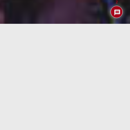
2
Los chinos han creado un “día de ofertas” a imagen y
semejanza del “Black Friday” o el “Cyber Monday” de los
estadounidenses. Como seguro sabréis, el próximo
11 de
noviembre
se celebra el “Single Day” o
Guanggun Jie
(Día de los solteros para los menos doctos en idiomas).
Ese día, las tiendas online de origen chino como las
principales del grupo Alibaba, AliExpress y Banggood,
tiran la casa por la ventana y ofrecen descuentos muy
interesantes.
Ahora bien lo de este año «pandémico» es increible ya
que igual que Amazon ha empezado un mes antes con
sus ofertas
pre-black friday
lógicamente también se ha
adelantado anunciando la bajada de precios para el día