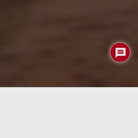
leccionables diseñado en 1993 por Richard Garfield,
abitualmente se considera como el juego más