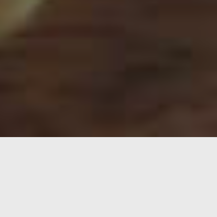
como
Magic
, MTG y Cartas Magic, es un juego de cartas co
iste algoritmo capaz de predecir quién ganará por lo que h