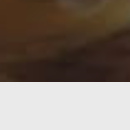
Magic: The Gathering
y frecuentemente abreviado 
profesor de matemáticas.
Desde entonces, su ampliación ha sido tal que no ex
complejo del mundo.