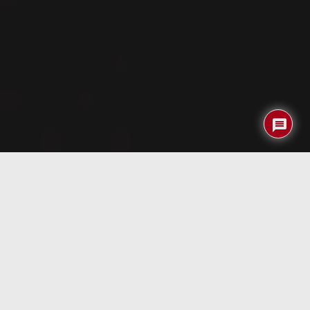
Índice
Datos del producto
Nobility NH92 2.5» uno de los HD
Nombre del
portátiles más pequeños del mundo y
producto:
sin duda los más elegantes
Fabricante:
A-Data (Taiwan)