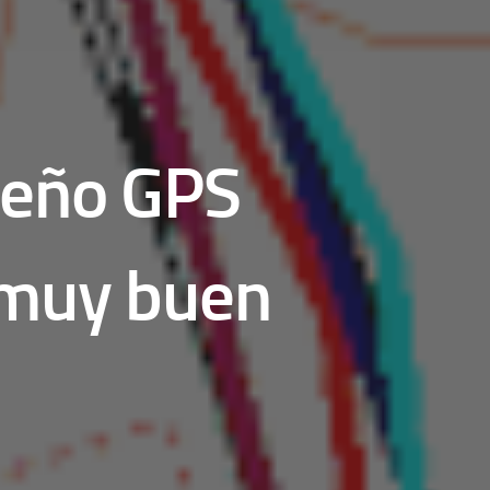
ueño GPS
 muy buen