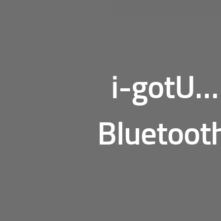
i-gotU…
Bluetoot