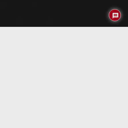
Índice
Datos del producto
Nombre del
Altavoces de diseño y bajo coste para
producto:
iPODs, iPhones, etc
Fabricante:
Boynq y USBfever
URL-
Sabre de Boynq
y
iSound Portable
Producto:
Music Dock de USBfever
Precio:
99.9 $ Sabre y 36 $ el iSound
El Boynq Sabre en Apple Stores y el