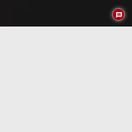
Índice
Acdsee mobile
A lo largo de mi vida como usuario de dispositivos
mobiles, una de las cosas que mas he echado en falta ha
sido un visor de imagenes como el acdsee para PC.
Recuerdo que en multitud de ocasiones, el icono de mi
visor de imagenes lo renombraba con el nombre de
Acdsee para tener un «feeling» mas parecido al del pc de
sobremesa que nuestros pdas intentan imitar de forma
mas o menos eficaz. Por eso, cuando salio al mercado la