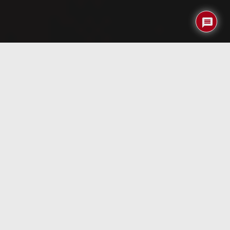
Índice
El Gran Slam en tu mano
Siempre he sido aficionado a los juegos deportivos, así
que cuando vi que
Hexacto
anunciaba el lanzamiento
de Tennis Addict, no lo dudé ni un momento y me puse en
contacto con ellos para que me pasasen una copia para
ver el juego.
El Tenis siempre ha sido un juego muy popular en las
versiones para ordenador, desde el mítico pong, y ahora
en esta versión para PDA no vais a quedar defraudados,