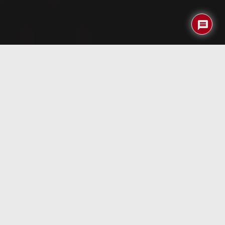
Índice
SONY ERICSSON P800 por Phoenix
Pues os voy a comentar a grandes rasgos mis primeras
impresiones con este teléfono de la marca Sony Ericsson.
HARDWARE
En primer lugar, el contenido de la caja:
– P800.
– Batería estándar.
– Cargador de viaje.