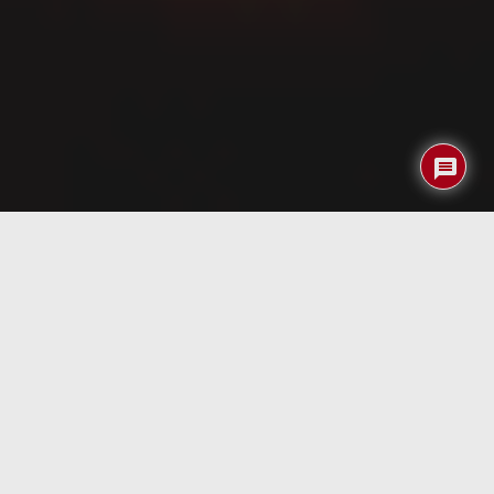
Índice
Datos del producto
Nombre del
Batería extraible H5000 2500 mAh
producto:
Fabricante:
HP
URL-Producto:
http://www.compaq.es/accesorios