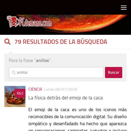
Debajo del contenido
79 RESULTADOS DE LA BÚSQUEDA
Para la frase "
anillos
".
Buscar:
CIENCIA
Lunes 06/07/2026
0
La física detrás del emoji de la caca
El emoji de la caca es uno de los iconos más
reconocibles de la comunicación digital. Su diseño
simpático y desenfadado ha hecho que aparezca
en conversaciones, camisetas, juguetes e incluso