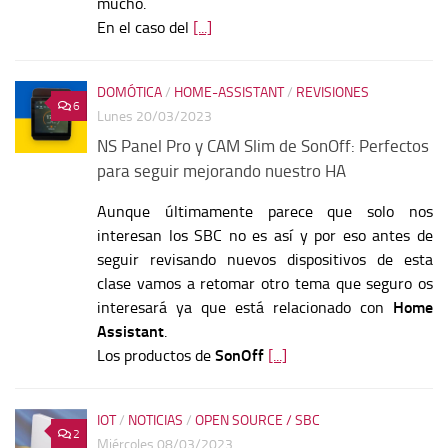
mucho.
En el caso del
[...]
DOMÓTICA
/
HOME-ASSISTANT
/
REVISIONES
6
Lunes 20/03/2023
NS Panel Pro y CAM Slim de SonOff: Perfectos
para seguir mejorando nuestro HA
Aunque últimamente parece que solo nos
interesan los SBC no es así y por eso antes de
seguir revisando nuevos dispositivos de esta
clase vamos a retomar otro tema que seguro os
interesará ya que está relacionado con
Home
Assistant
.
Los productos de
SonOff
[...]
IOT
/
NOTICIAS
/
OPEN SOURCE / SBC
2
Miércoles 08/03/2023