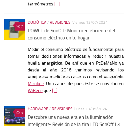
termómetros
[...]
DOMÓTICA
/
REVISIONES
Viernes 12/07/2024
7
POWCT de SonOff: Monitoreo eficiente del
consumo eléctrico en tu hogar
Medir el consumo eléctrico es fundamental para
tomar decisiones informadas y reducir nuestra
huella energética. De ahí que en PcDeMaNo ya
desde el año 2016 venimos revisando los
«mejores» medidores caseros como el «español»
Mirubee
. Unos años después éste se convirtió en
WiBeee
que
[...]
HARDWARE
/
REVISIONES
Lunes 13/05/2024
3
Descubre una nueva era en la iluminación
inteligente: Revisión de la tira LED SonOff L3