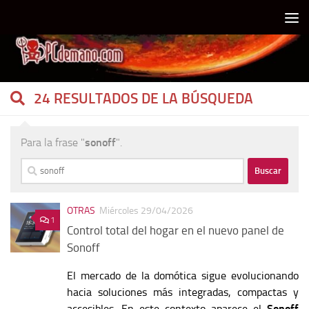
Debajo del contenido
24 RESULTADOS DE LA BÚSQUEDA
Para la frase "
sonoff
".
Buscar:
OTRAS
Miércoles 29/04/2026
1
Control total del hogar en el nuevo panel de
Sonoff
El mercado de la domótica sigue evolucionando
hacia soluciones más integradas, compactas y
accesibles. En este contexto aparece el
Sonoff