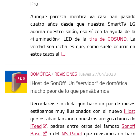
Pro
Aunque parezca mentira ya casi han pasado
cuatro años desde que nuestra SmartTV LG
adorna nuestro salón, eso sí con la ayuda de la
«iluminación» LED de la
tira de GOSUND
. La
verdad sea dicha es que, como suele ocurrir en
estos casos al
[...]
DOMÓTICA
/
REVISIONES
Jueves 27/04/2023
6
iHost de SonOff. Un “servidor” de domótica
mucho peor de lo que pensábamos
Recordaréis sin duda que hace un par de meses
estábamos muy ilusionados con el nuevo
iHost
que estaban lanzando nuestros amigos chinos de
iTead
, padres entre otros del famoso
Sonoff
Basic
o del
NS Panel
que revisamos no hace