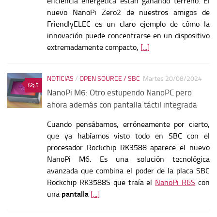
eficiencia energética están ganando terreno. El
nuevo NanoPi Zero2 de nuestros amigos de
FriendlyELEC es un claro ejemplo de cómo la
innovación puede concentrarse en un dispositivo
extremadamente compacto,
[...]
NOTICIAS
/
OPEN SOURCE / SBC
Martes 20/08/2024
5
NanoPi M6: Otro estupendo NanoPC pero
ahora además con pantalla táctil integrada
Cuando pensábamos, erróneamente por cierto,
que ya habíamos visto todo en SBC con el
procesador Rockchip RK3588 aparece el nuevo
NanoPi M6. Es una solución tecnológica
avanzada que combina el poder de la placa SBC
Rockchip RK3588S que traía el
NanoPi R6S
con
una
pantalla
[...]