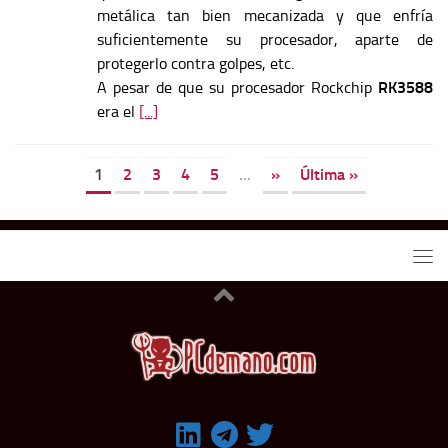
metálica tan bien mecanizada y que enfría
suficientemente su procesador, aparte de
protegerlo contra golpes, etc.
A pesar de que su procesador Rockchip
RK3588
era el
[...]
1
2
3
4
5
...
»
Última »