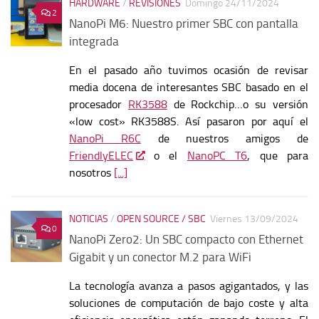
HARDWARE
/
REVISIONES
Domingo 24/11/2024
2
NanoPi M6: Nuestro primer SBC con pantalla
integrada
En el pasado año tuvimos ocasión de revisar
media docena de interesantes SBC basado en el
procesador
RK3588
de Rockchip…o su versión
«low cost» RK3588S. Así pasaron por aquí el
NanoPi R6C
de nuestros amigos de
FriendlyELEC
o el
NanoPC T6
, que para
nosotros
[...]
NOTICIAS
/
OPEN SOURCE / SBC
Viernes 13/09/2024
0
NanoPi Zero2: Un SBC compacto con Ethernet
Gigabit y un conector M.2 para WiFi
La tecnología avanza a pasos agigantados, y las
soluciones de computación de bajo coste y alta