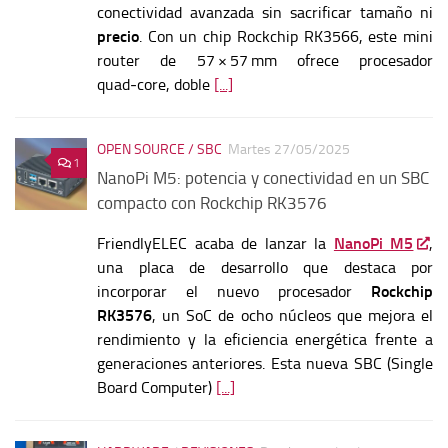
conectividad avanzada sin sacrificar tamaño ni
precio
. Con un chip Rockchip RK3566, este mini
router de 57 × 57 mm ofrece procesador
quad‑core, doble
[...]
OPEN SOURCE / SBC
Martes 27/05/2025
1
NanoPi M5: potencia y conectividad en un SBC
compacto con Rockchip RK3576
FriendlyELEC acaba de lanzar la
NanoPi M5
,
una placa de desarrollo que destaca por
incorporar el nuevo procesador
Rockchip
RK3576
, un SoC de ocho núcleos que mejora el
rendimiento y la eficiencia energética frente a
generaciones anteriores. Esta nueva SBC (Single
Board Computer)
[...]