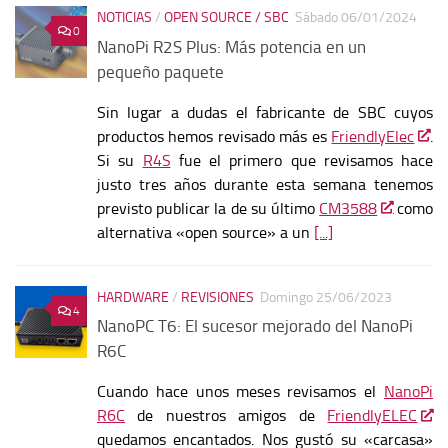
NOTICIAS
/
OPEN SOURCE / SBC
Sábado 06/01/2024
0
NanoPi R2S Plus: Más potencia en un
pequeño paquete
Sin lugar a dudas el fabricante de SBC cuyos
productos hemos revisado más es
FriendlyElec
.
Si su
R4S
fue el primero que revisamos hace
justo tres años durante esta semana tenemos
previsto publicar la de su último
CM3588
como
alternativa «open source» a un
[...]
HARDWARE
/
REVISIONES
Domingo 25/06/2023
4
NanoPC T6: El sucesor mejorado del NanoPi
R6C
Cuando hace unos meses revisamos el
NanoPi
R6C
de nuestros amigos de
FriendlyELEC
quedamos encantados. Nos gustó su «carcasa»