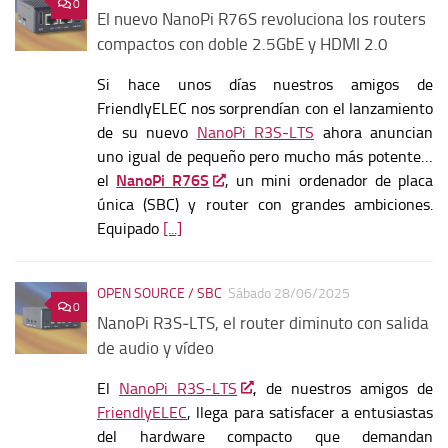
0
El nuevo NanoPi R76S revoluciona los routers
compactos con doble 2.5GbE y HDMI 2.0
Si hace unos días nuestros amigos de
FriendlyELEC nos sorprendían con el lanzamiento
de su nuevo
NanoPi R3S‑LTS
ahora anuncian
uno igual de pequeño pero mucho más potente…
el
NanoPi R76S
, un mini ordenador de placa
única (SBC) y router con grandes ambiciones.
Equipado
[...]
OPEN SOURCE / SBC
Sábado 28/06/2025
0
NanoPi R3S‑LTS, el router diminuto con salida
de audio y vídeo
El
NanoPi R3S‑LTS
, de nuestros amigos de
FriendlyELEC
, llega para satisfacer a entusiastas
del hardware compacto que demandan