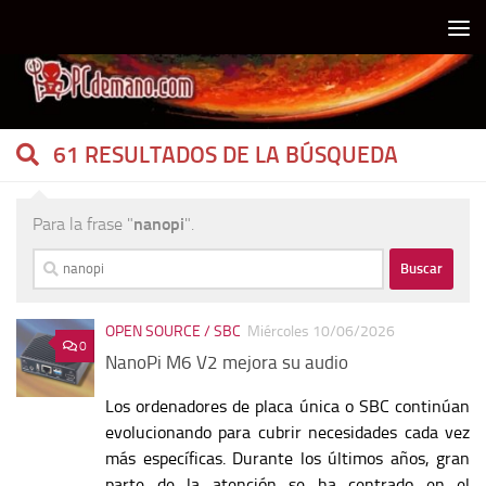
Debajo del contenido
61 RESULTADOS DE LA BÚSQUEDA
Para la frase "
nanopi
".
Buscar:
OPEN SOURCE / SBC
Miércoles 10/06/2026
0
NanoPi M6 V2 mejora su audio
Los ordenadores de placa única o SBC continúan
evolucionando para cubrir necesidades cada vez
más específicas. Durante los últimos años, gran
parte de la atención se ha centrado en el